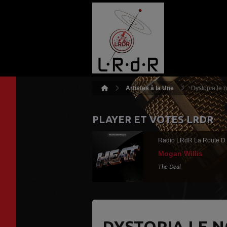
Artistes à la Une
Dystopia le 
PLAYER ET VOTES LRDR
Radio LRdR La Route D
Mogan Willis
The Deal
DYSTOPIA LE 