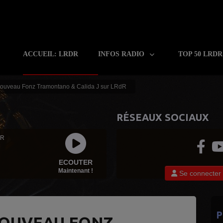
ACCUEIL: LRDR
INFOS RADIO
TOP 50 LRD
nouveau Fonz Tramontano & Calida J sur LRdR
RÉSEAUX SOCIAUX
 R
ECOUTER
Maintenant !
Se connecter
P
NOUVEAU FONZ