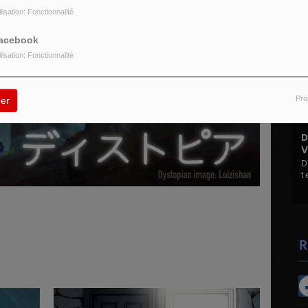
ilisation: Fonctionnalité
acebook
ilisation: Fonctionnalité
Pro
er
DISCO MANI MANI
VINYLES...
D Le Max (Hervé M) M
t et 45 t ...
R