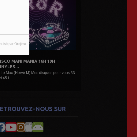
pulsé par Orejime
A 16H 19H
DE L'AIR...LES DÉCOUVERTES
ARTISTES...
es disques pour vous 33
Une belle émission musicale des découvertes,
nouveaux...
ETROUVEZ-NOUS SUR