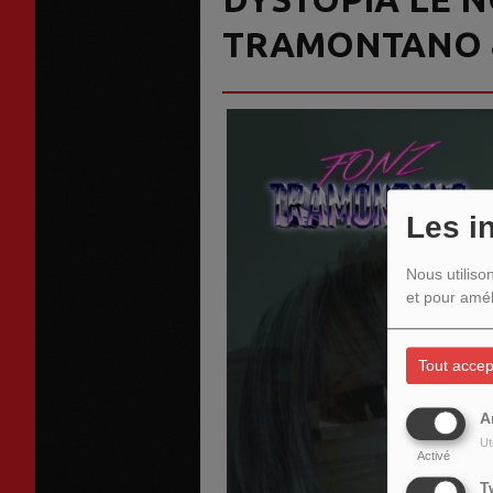
TRAMONTANO &
Les i
Nous utiliso
et pour amél
Tout accep
A
Ut
Activé
T