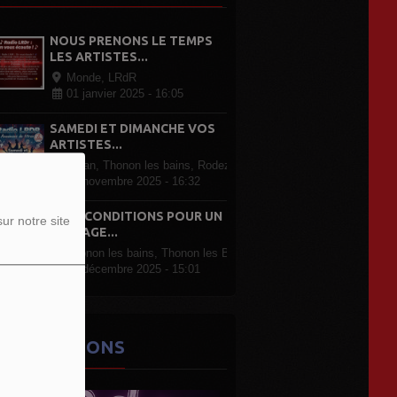
NOUS PRENONS LE TEMPS
LES ARTISTES...
Monde, LRdR
01 janvier 2025 - 16:05
SAMEDI ET DIMANCHE VOS
ARTISTES...
Evian, Thonon les bains, Rodez Paris, partout en France
07 novembre 2025 - 16:32
LRDR CONDITIONS POUR UN
ur notre site
PASSAGE...
Thonon les bains, Thonon les Bains
07 décembre 2025 - 15:01
ES ÉMISSIONS