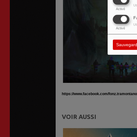
Ut
Activé
F
Ut
Activé
Sauvegard
https://www.facebook.com/fonz.tramontano
VOIR AUSSI