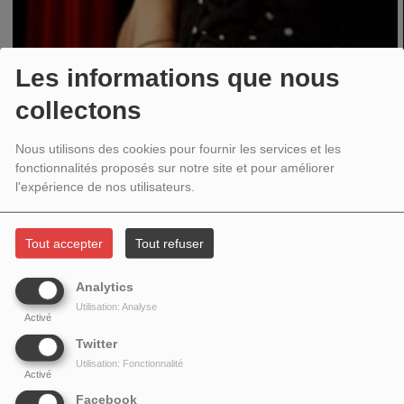
Les informations que nous
Née dans les années 1980, Alma baigne dans la musique depuis son
collectons
enfance et a très tôt commencé à composer ses propres chansons. Elle
chante et joue de plusieurs instruments, dont le piano, le ukulélé, la guitare
Nous utilisons des cookies pour fournir les services et les
et le violon, ce qui confère profondeur et authenticité à ses compositions.
fonctionnalités proposés sur notre site et pour améliorer
Ses mélodies dynamiques et ses textes introspectifs touchent
l'expérience de nos utilisateurs.
profondément les auditeurs, partageant des histoires à la fois personnelles
et universelles. Alma est une figure incontournable de la scène musicale
Tout accepter
Tout refuser
suisse, ses titres étant diffusés sur des radios telles que Rete Tre, Radio
Swiss Pop, Radio Nord Vaudois, Radio Chico et Radio Sunshine. Elle est
Analytics
également la première artiste suisse à avoir organisé une soirée de
Utilisation: Analyse
lancement d'album dans le Metaverse Decentraland et s'est produite au
Activé
Metaverse Festival 2022 aux côtés de Björk et Ozzy Osbourne. Passionnée
Twitter
par le Web3, sa musique est diffusée sur les ondes de Metaverse Radio,
Utilisation: Fonctionnalité
créant ainsi un pont entre les mondes numérique et réel grâce à son style
Activé
unique. Chiliversum d'Alma est un voyage musical éclectique où la pop des
Facebook