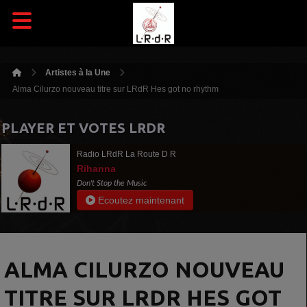
Artistes à la Une
Alma Cilurzo nouveau titre sur LRdR Hes got no rhythm
PLAYER ET VOTES LRDR
Radio LRdR La Route D R
Rihanna
Don't Stop the Music
Ecoutez maintenant
ALMA CILURZO NOUVEAU
TITRE SUR LRDR HES GOT