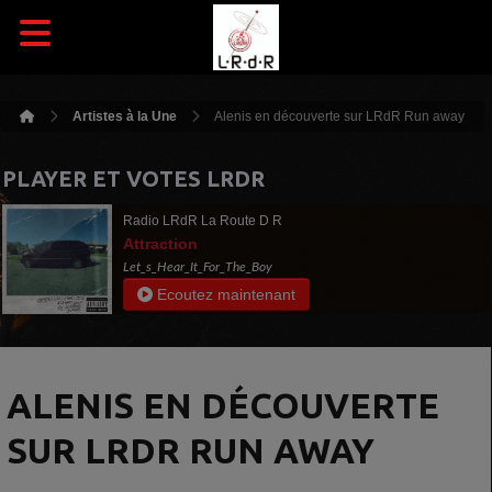
Artistes à la Une
Alenis en découverte sur LRdR Run away
PLAYER ET VOTES LRDR
Radio LRdR La Route D R
Attraction
Let_s_Hear_It_For_The_Boy
Ecoutez maintenant
ALENIS EN DÉCOUVERTE
SUR LRDR RUN AWAY