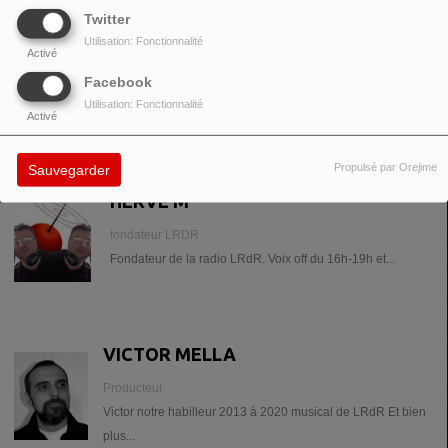
Twitter
House électro dance LRdR
Utilisation: Fonctionnalité
Activé
Facebook
Utilisation: Fonctionnalité
Activé
ANIMATEUR(S) DE L’ÉMISSION
Propulsé par Orejime
Sauvegarder
HERVÉ M
fondateur LRDR
Fondateur de la radio LRdR. Voix off du 16h-19h et...
VICTOR MELLA
Producteur
Victor notre habilleur 2013 à 2020 musical de LRdR Et bien
plus...